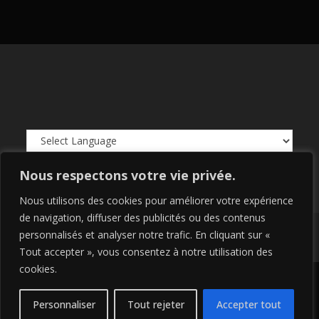
Powered by
Translate
Nous respectons votre vie privée.
Nous utilisons des cookies pour améliorer votre expérience
de navigation, diffuser des publicités ou des contenus
personnalisés et analyser notre trafic. En cliquant sur «
Copyright 2026 - Rest in Pi - Réalisation
ZK.Digital
-
RGPD
-
Mentions
légales
Tout accepter », vous consentez à notre utilisation des
cookies.
Personnaliser
Tout rejeter
Accepter tout