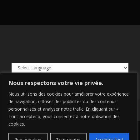
Powered by
Translate
Nous respectons votre vie privée.
Nous utilisons des cookies pour améliorer votre expérience
de navigation, diffuser des publicités ou des contenus
personnalisés et analyser notre trafic. En cliquant sur «
Copyright 2026 - Rest in Pi - Réalisation
ZK.Digital
-
RGPD
-
Mentions
légales
Tout accepter », vous consentez à notre utilisation des
cookies.
Personnaliser
Tout rejeter
Accepter tout