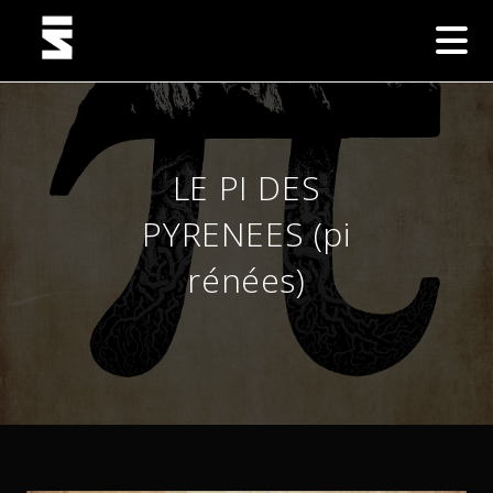
LE PI DES
PYRENEES (pi
rénées)