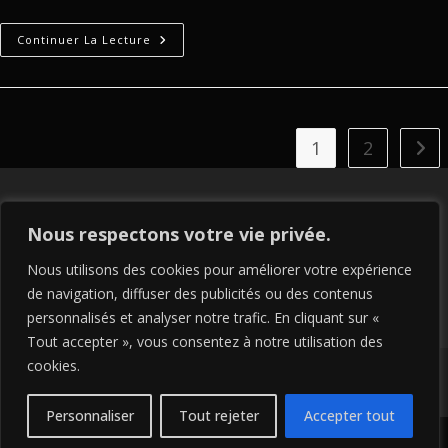
Sérigraphie
Continuer La Lecture
II
1
2
Aller
Nous respectons votre vie privée.
Nous utilisons des cookies pour améliorer votre expérience
de navigation, diffuser des publicités ou des contenus
personnalisés et analyser notre trafic. En cliquant sur «
Tout accepter », vous consentez à notre utilisation des
cookies.
Copyright 2026 - Rest in Pi - Réalisation
ZK.Digital
-
RGPD
-
Mentions
légales
Personnaliser
Tout rejeter
Accepter tout