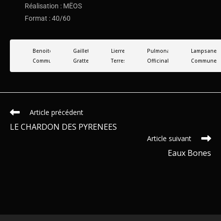
Réalisation : MËOS
Format : 40/60
Benoite
Gaillet
Lierre
Pulmonaire
Lampsane
Commune
Gratteron
Terrestre
Officinale
Commune
Article précédent
LE CHARDON DES PYRENEES
Article suivant
Eaux Bones